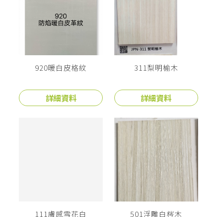
920暖白皮格紋
311梨明榆木
詳細資料
詳細資料
111膚感雪花白
501浮雕白梣木