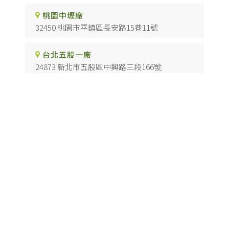
桃園中壢廠
32450 桃園市平鎮區長安路15巷11號
台北五股一廠
24873 新北市五股區中興路三段166號
台北五股二廠
24873 新北市五股區中興路二段83巷26-1號
台中烏日廠
41468 台中市烏日區慶光路117號
高雄仁武廠
81442 高雄市仁武區澄觀路二段501號
防焰科技板
台北防焰科技板
樹林防焰科技板
五股防焰科技板
桃園防焰科技板
Designed by
揚京快客
Copyright © 2026
..