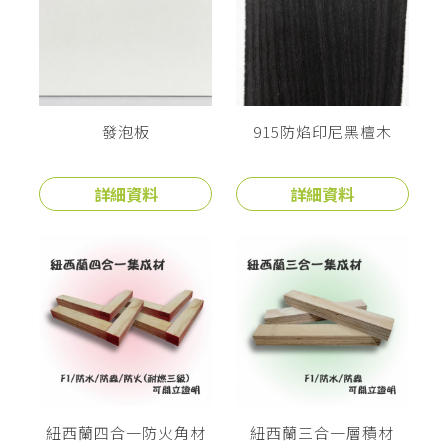
發泡板
915防焰印尼黑檀木
詳細資料
詳細資料
紐西蘭四合一防火角材
紐西蘭三合一層積材