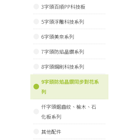
3字頭百順PP科技板
5字頭浮雕科技系列
6字頭美奈系列
7字頭防焰晶鑽系列
8字頭鋼刷科技系列
9字頭防焰晶鑽同步對花系
列
仟字頭鋸齒紋、榆木、石
化板系列
其他配件