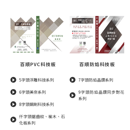
百順PVC科技板
百順防焰科技板
5字頭浮雕科技系列
7字頭防焰晶鑽系列
6字頭美奈系列
9字頭防焰晶鑽同步對花
系列
8字頭鋼刷科技系列
仟字頭鋸齒紋、榆木、石
化板系列