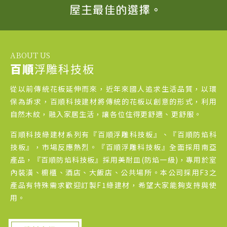
ABOUT US
百順
浮雕科技板
從以前傳統花板延伸而來，近年來國人追求生活品質，以環
保為訴求，百順科技建材將傳統的花板以創意的形式，利用
自然木紋，融入家居生活，讓各位住得更舒適、更舒服。
百順科技綠建材系列有『百順浮雕科技板』、『百順防焰科
技板』，市場反應熱烈。『百順浮雕科技板』全面採用南亞
產品，『百順防焰科技板』採用美耐皿(防焰一級)，專用於室
內裝潢、櫥櫃、酒店、大飯店、公共場所。本公司採用F3之
產品有特殊需求歡迎訂製F1綠建材，希望大家能夠支持與使
用。