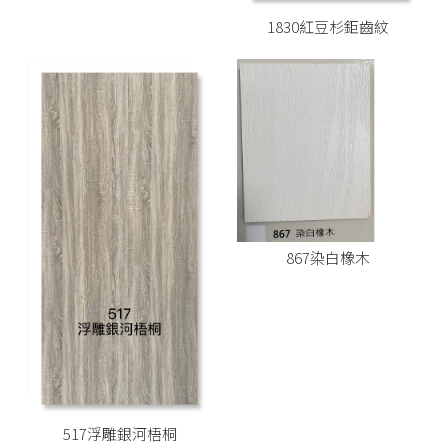
1830紅豆杉鉅齒紋
867染白橡木
517浮雕銀河梧桐