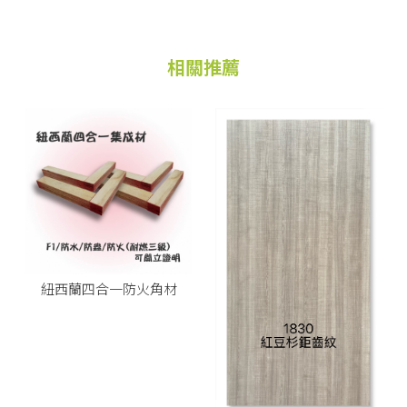
紐西蘭四合一防火角材