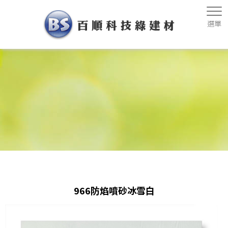
966防焰噴砂冰雪白