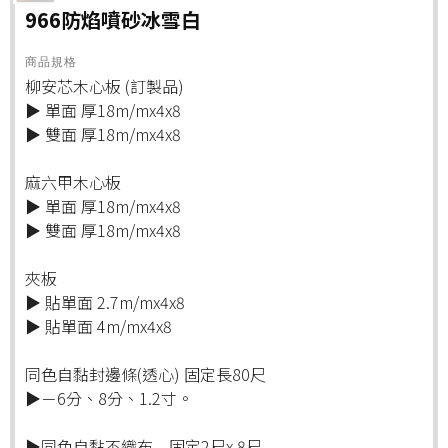
966防焰噴砂冰雪白
商品規格
柳安芯木心板 (訂製品)
▶ 單面 厚18m/mx4x8
▶ 雙面 厚18m/mx4x8
麻六甲木心板
▶ 單面 厚18m/mx4x8
▶ 雙面 厚18m/mx4x8
夾板
▶ 貼單面 2.7m/mx4x8
▶ 貼單面 4m/mx4x8
同色自黏封邊條(透心) 固定長80尺
▶－6分、8分、1.2寸。
▶同色自黏不織布 固定2尺x 8尺