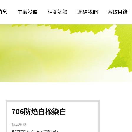
消息
工廠設備
相關認證
聯絡我們
索取目錄
706防焰白橡染白
商品規格
柳安芯木心板 (訂製品)