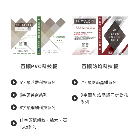
百順PVC科技板
百順防焰科技板
5字頭浮雕科技系列
7字頭防焰晶鑽系列
6字頭美奈系列
9字頭防焰晶鑽同步對花
系列
8字頭鋼刷科技系列
仟字頭鋸齒紋、榆木、石
化板系列