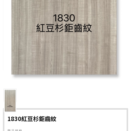
1830紅豆杉鉅齒紋