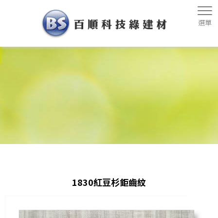
1830紅豆杉鉅齒紋