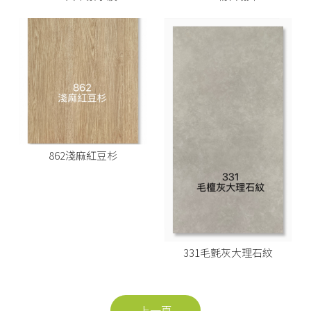
862淺麻紅豆杉
331毛氈灰大理石紋
上一頁