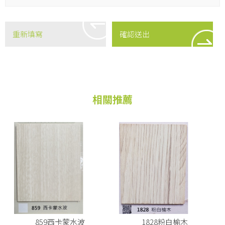
859西卡蒙水波
1828粉白榆木