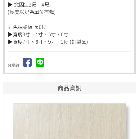
▶ 寬固定2尺、4尺
(長度以尺為單位剪裁)
同色抽牆板 長8尺
▶寬度3寸、4寸、5寸、6寸
▶寬度7寸、8寸、9寸、1尺 (訂製品)
分享到
商品資訊