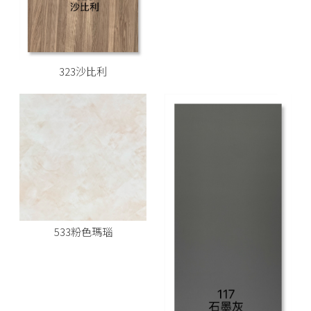
323沙比利
533粉色瑪瑙