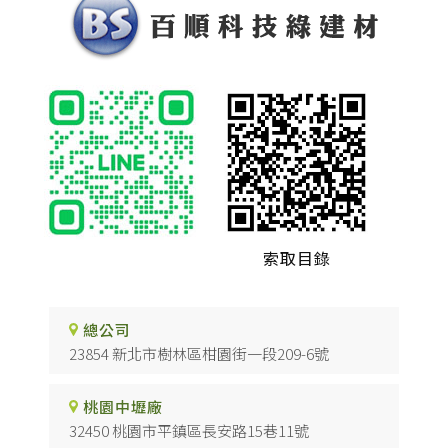
索取目錄
總公司
23854 新北市樹林區柑園街一段209-6號
桃園中壢廠
32450 桃園市平鎮區長安路15巷11號