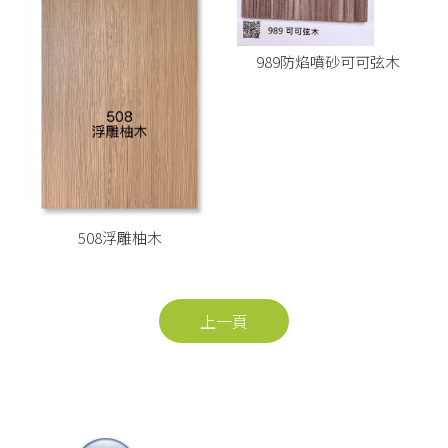
989防焰噴砂可可弦木
508浮雕柚木
上一頁