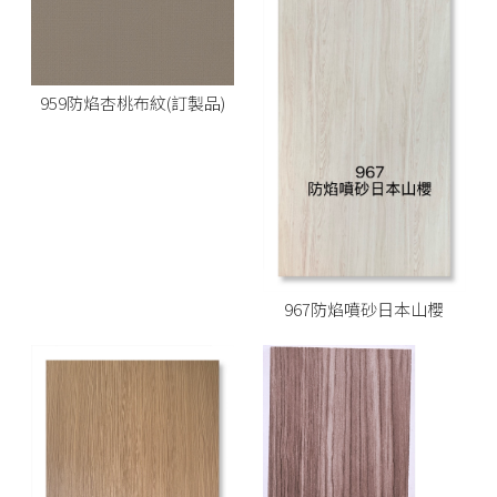
959防焰杏桃布紋(訂製品)
967防焰噴砂日本山櫻