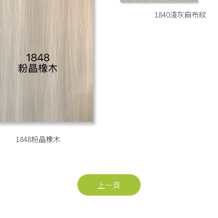
1840淺灰麻布紋
1848粉晶橡木
上一頁