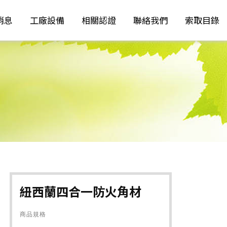
消息
工廠設備
相關認證
聯絡我們
索取目錄
紐西蘭四合一防火角材
商品規格