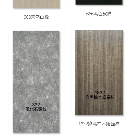
666黑色皮紋
608天然白橡
1832染黑柚木鋸齒紋