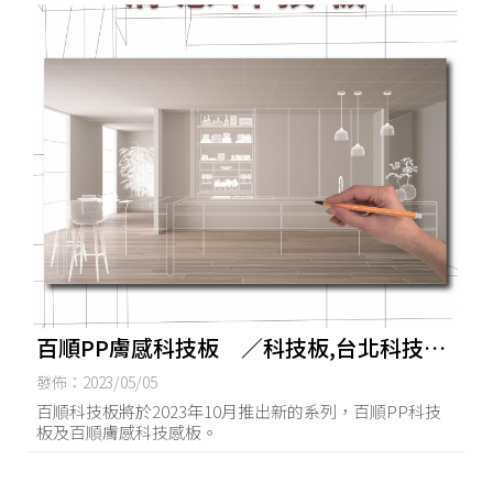
百順PP膚感科技板 ／科技板,台北科技板,
科技板安裝
發佈：2023/05/05
百順科技板將於2023年10月推出新的系列，百順PP科技
板及百順膚感科技感板。