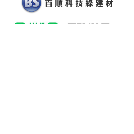
索取目錄
總公司
23854 新北市樹林區柑園街一段209-6號
桃園中壢廠
32450 桃園市平鎮區長安路15巷11號