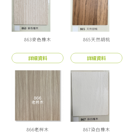
863麥色橡木
865天然胡桃
詳細資料
詳細資料
866老梣木
867染白橡木