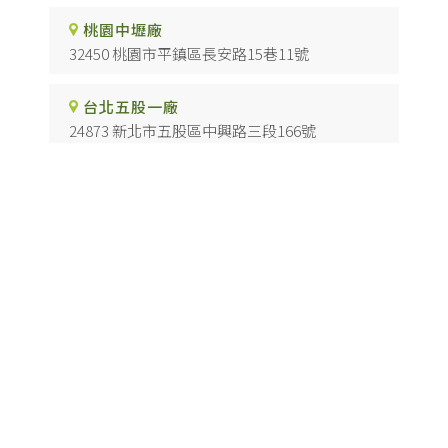
桃園中壢廠
32450 桃園市平鎮區長安路15巷11號
台北五股一廠
24873 新北市五股區中興路三段166號
台北五股二廠
24873 新北市五股區中興路二段83巷26-1號
台中烏日廠
41468 台中市烏日區慶光路117號
高雄仁武廠
81442 高雄市仁武區澄觀路二段501號
防焰科技板
台北防焰科技板
樹林防焰科技板
五股防焰科技板
桃園防焰科技板
Designed by
揚京快客
Copyright © 2026
..