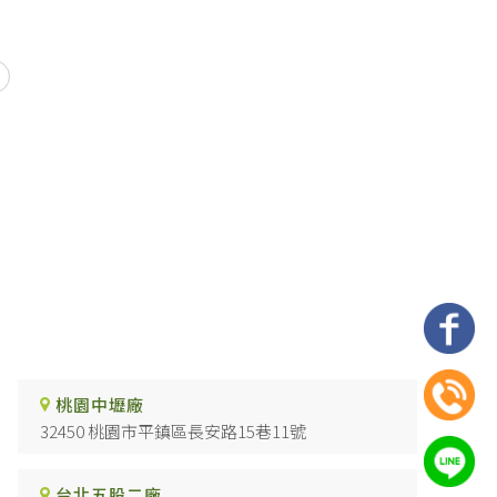
桃園中壢廠
32450 桃園市平鎮區長安路15巷11號
台北五股二廠