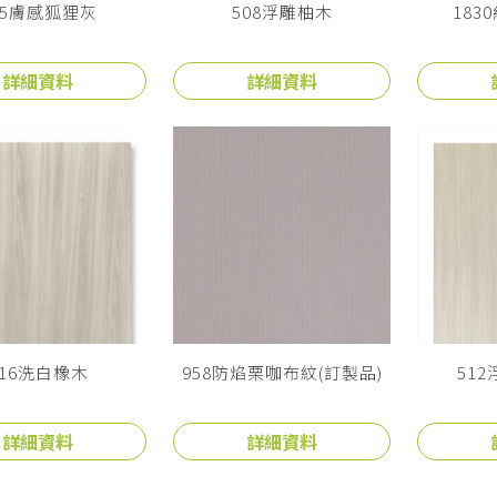
15膚感狐狸灰
508浮雕柚木
183
詳細資料
詳細資料
316洗白橡木
958防焰栗咖布紋(訂製品)
51
詳細資料
詳細資料