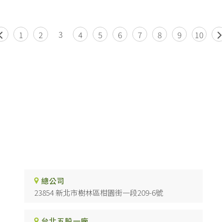
3
1
2
4
5
6
7
8
9
10
總公司
23854 新北市樹林區柑園街一段209-6號
台北五股一廠