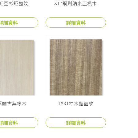
0紅豆杉鉅齒紋
817鋼刷納米亞楓木
詳細資料
詳細資料
2浮雕古典橡木
1831柚木鋸齒紋
詳細資料
詳細資料